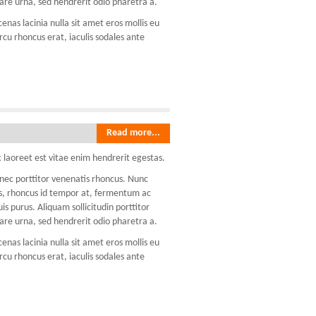
re urna, sed hendrerit odio pharetra a.
nas lacinia nulla sit amet eros mollis eu
rcu rhoncus erat, iaculis sodales ante
Read more...
 laoreet est vitae enim hendrerit egestas.
onec porttitor venenatis rhoncus. Nunc
lis, rhoncus id tempor at, fermentum ac
 purus. Aliquam sollicitudin porttitor
re urna, sed hendrerit odio pharetra a.
nas lacinia nulla sit amet eros mollis eu
rcu rhoncus erat, iaculis sodales ante