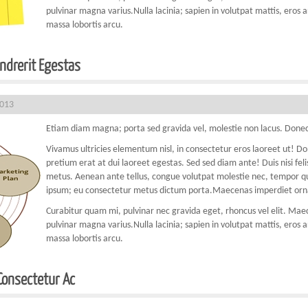
pulvinar magna varius.Nulla lacinia; sapien in volutpat mattis, eros a
massa lobortis arcu.
endrerit Egestas
2013
Etiam diam magna; porta sed gravida vel, molestie non lacus. Donec
Vivamus ultricies elementum nisl, in consectetur eros laoreet ut! D
pretium erat at dui laoreet egestas. Sed sed diam ante! Duis nisi fe
metus. Aenean ante tellus, congue volutpat molestie nec, tempor quis
ipsum; eu consectetur metus dictum porta.Maecenas imperdiet orna
Curabitur quam mi, pulvinar nec gravida eget, rhoncus vel elit. Maece
pulvinar magna varius.Nulla lacinia; sapien in volutpat mattis, eros a
massa lobortis arcu.
 Consectetur Ac