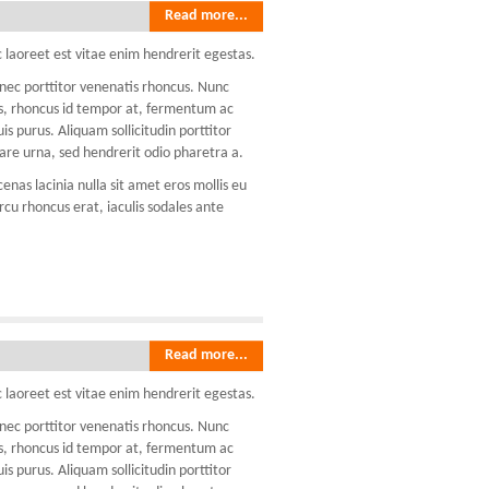
Read more...
 laoreet est vitae enim hendrerit egestas.
onec porttitor venenatis rhoncus. Nunc
lis, rhoncus id tempor at, fermentum ac
 purus. Aliquam sollicitudin porttitor
re urna, sed hendrerit odio pharetra a.
nas lacinia nulla sit amet eros mollis eu
rcu rhoncus erat, iaculis sodales ante
Read more...
 laoreet est vitae enim hendrerit egestas.
onec porttitor venenatis rhoncus. Nunc
lis, rhoncus id tempor at, fermentum ac
 purus. Aliquam sollicitudin porttitor