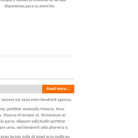
nología y calidad profesional de las que
disponemos para su atención.
Read more...
 laoreet est vitae enim hendrerit egestas.
onec porttitor venenatis rhoncus. Nunc
lis, rhoncus id tempor at, fermentum ac
 purus. Aliquam sollicitudin porttitor
re urna, sed hendrerit odio pharetra a.
nas lacinia nulla sit amet eros mollis eu