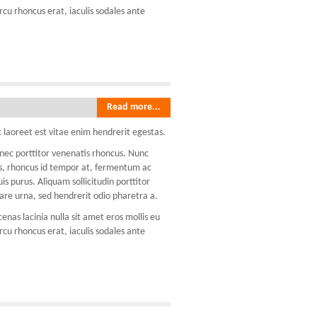
rcu rhoncus erat, iaculis sodales ante
Read more...
 laoreet est vitae enim hendrerit egestas.
onec porttitor venenatis rhoncus. Nunc
lis, rhoncus id tempor at, fermentum ac
 purus. Aliquam sollicitudin porttitor
re urna, sed hendrerit odio pharetra a.
nas lacinia nulla sit amet eros mollis eu
rcu rhoncus erat, iaculis sodales ante