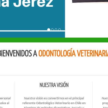
 BIENVENIDOS A
ODONTOLOGÍA VETERINARI
NUESTRA VISIÓN
personal
Nuestra visión
es convertirnos en el principal
Nues
siva al
referente Odontológico Veterinario en Chile en
prop