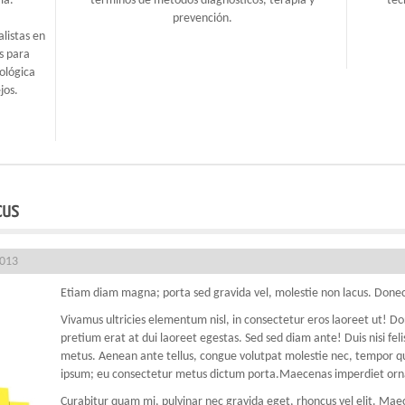
ia.
términos de métodos diagnósticos, terapia y
tec
prevención.
listas en
s para
ológica
jos.
cus
2013
Etiam diam magna; porta sed gravida vel, molestie non lacus. Donec
Vivamus ultricies elementum nisl, in consectetur eros laoreet ut! D
pretium erat at dui laoreet egestas. Sed sed diam ante! Duis nisi fe
metus. Aenean ante tellus, congue volutpat molestie nec, tempor quis
ipsum; eu consectetur metus dictum porta.Maecenas imperdiet orna
Curabitur quam mi, pulvinar nec gravida eget, rhoncus vel elit. Maece