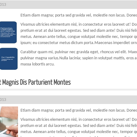
2013
Etiam diam magna; porta sed gravida vel, molestie non lacus. Donec
Vivamus ultricies elementum nisl, in consectetur eros laoreet ut! D
pretium erat at dui laoreet egestas. Sed sed diam ante! Duis nisi fe
metus. Aenean ante tellus, congue volutpat molestie nec, tempor quis
ipsum; eu consectetur metus dictum porta.Maecenas imperdiet orna
Curabitur quam mi, pulvinar nec gravida eget, rhoncus vel elit. Maece
pulvinar magna varius.Nulla lacinia; sapien in volutpat mattis, eros a
massa lobortis arcu.
t Magnis Dis Parturient Montes
2013
Etiam diam magna; porta sed gravida vel, molestie non lacus. Donec
Vivamus ultricies elementum nisl, in consectetur eros laoreet ut! D
pretium erat at dui laoreet egestas. Sed sed diam ante! Duis nisi fe
metus. Aenean ante tellus, congue volutpat molestie nec, tempor quis