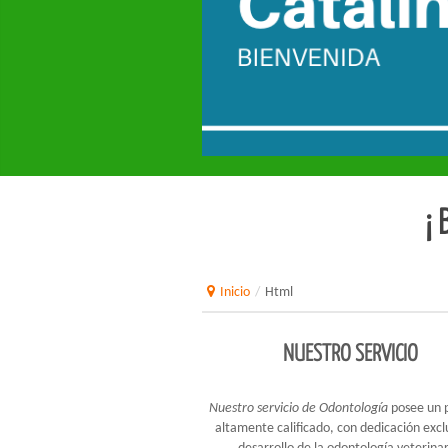
¡
Inicio
/
Html
NUESTRO SERVICIO
Nuestro servicio de
Odontología
posee un 
altamente calificado, con dedicación exclu