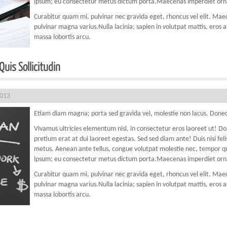
ipsum; eu consectetur metus dictum porta.Maecenas imperdiet orna
Curabitur quam mi, pulvinar nec gravida eget, rhoncus vel elit. Maece
pulvinar magna varius.Nulla lacinia; sapien in volutpat mattis, eros a
massa lobortis arcu.
uis Sollicitudin
2013
Etiam diam magna; porta sed gravida vel, molestie non lacus. Donec
Vivamus ultricies elementum nisl, in consectetur eros laoreet ut! D
pretium erat at dui laoreet egestas. Sed sed diam ante! Duis nisi fe
metus. Aenean ante tellus, congue volutpat molestie nec, tempor quis
ipsum; eu consectetur metus dictum porta.Maecenas imperdiet orna
Curabitur quam mi, pulvinar nec gravida eget, rhoncus vel elit. Maece
pulvinar magna varius.Nulla lacinia; sapien in volutpat mattis, eros a
massa lobortis arcu.