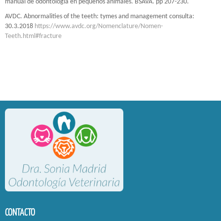
manual de odontología en pequeños animales. BSAVA. pp 207-230.
AVDC. Abnormalities of the teeth: tymes and management consulta:
30.3.2018
https://www.avdc.org/Nomenclature/Nomen-
Teeth.html#fracture
CONTACTO