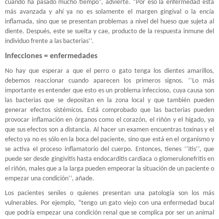
cuando ha pasado mucho tiempo”, advierte. “Por eso la enfermedad está
más avanzada y ahí ya no es solamente el margen gingival o la encía
inflamada, sino que se presentan problemas a nivel del hueso que sujeta al
diente. Después, este se suelta y cae, producto de la respuesta inmune del
individuo frente a las bacterias’’.
Infecciones = enfermedades
No hay que esperar a que el perro o gato tenga los dientes amarillos,
debemos reaccionar cuando aparecen los primeros signos. ‘’Lo más
importante es entender que esto es un problema infeccioso, cuya causa son
las bacterias que se depositan en la zona local y que también pueden
generar efectos sistémicos. Está comprobado que las bacterias pueden
provocar inflamación en órganos como el corazón, el riñón y el hígado, ya
que sus efectos son a distancia. Al hacer un examen encuentras toxinas y el
efecto ya no es sólo en la boca del paciente, sino que está en el organismo y
se activa el proceso inflamatorio del cuerpo. Entonces, tienes ‘’itis’’, que
puede ser desde gingivitis hasta endocarditis cardiaca o glomerulonefritis en
el riñón, males que a la larga pueden empeorar la situación de un paciente o
empezar una condición’’, añade.
Los pacientes seniles o quienes presentan una patología son los más
vulnerables. Por ejemplo, “tengo un gato viejo con una enfermedad bucal
que podría empezar una condición renal que se complica por ser un animal