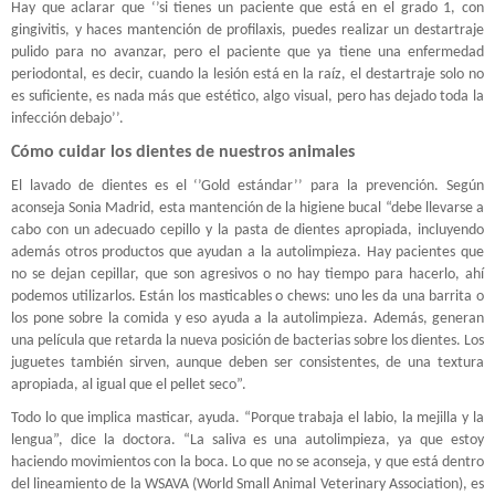
Hay que aclarar que ‘’si tienes un paciente que está en el grado 1, con
gingivitis, y haces mantención de profilaxis, puedes realizar un destartraje
pulido para no avanzar, pero el paciente que ya tiene una enfermedad
periodontal, es decir, cuando la lesión está en la raíz, el destartraje solo no
es suficiente, es nada más que estético, algo visual, pero has dejado toda la
infección debajo’’.
Cómo cuidar los dientes de nuestros animales
El lavado de dientes es el ‘’Gold estándar’’ para la prevención. Según
aconseja Sonia Madrid, esta mantención de la higiene bucal “debe llevarse a
cabo con un adecuado cepillo y la pasta de dientes apropiada, incluyendo
además otros productos que ayudan a la autolimpieza. Hay pacientes que
no se dejan cepillar, que son agresivos o no hay tiempo para hacerlo, ahí
podemos utilizarlos. Están los masticables o chews: uno les da una barrita o
los pone sobre la comida y eso ayuda a la autolimpieza. Además, generan
una película que retarda la nueva posición de bacterias sobre los dientes. Los
juguetes también sirven, aunque deben ser consistentes, de una textura
apropiada, al igual que el pellet seco”.
Todo lo que implica masticar, ayuda. “Porque trabaja el labio, la mejilla y la
lengua”, dice la doctora. “La saliva es una autolimpieza, ya que estoy
haciendo movimientos con la boca. Lo que no se aconseja, y que está dentro
del lineamiento de la WSAVA (World Small Animal Veterinary Association), es