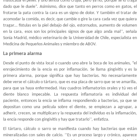
masticaba el pellet y uno sentía como crujía, pero ya no, porque se lo traga
dado que le duele”. Asimismo, dice que tanto en perros como en gatos, el
frotarse la pata contra la cara es un signo de dolor. Y también el tratar de
acomodar la comida, es decir, que cambie o gire la cara cada vez que quiera
tragar… fístulas en la piel debajo del ojo, estornudos, aumento de volumen
en la cara, esos son los principales signos de que algo anda mal’’, señala
Sonia Madrid, médico veterinario de la Universidad de Chile, especialista en
Medicina de Pequeños Animales y miembro de ABOV.
La primera alarma
Desde el punto de vista local o cuando uno abre la boca de los animales, “el
enrojecimiento de la encía es por inflamación. Se llama gingivitis y es la
primera alarma, porque significa que hay bacterias. No necesariamente
debe verse el cálculo o tártaro, que es esa placa de sarro que se ve amarilla,
para que ya haya enfermedad. Hay cuadros inflamatorios orales y tú ves el
diente blanco impecable. La respuesta inflamatoria es individual del
paciente, entonces la encía se inflama respondiendo a bacterias, ya que se
depositan como una película sobre el diente, se empiezan a agrupar, a
adherir, crecen, se multiplican y la respuesta del individuo es la inflamación,
la encía responde con gingivitis y hay que tratarlo’’, enfatiza.
El tártaro, cálculo o sarro se manifiesta cuando hay bacterias que están
mineralizadas con sales de calcio. ‘’Es un proceso largo y crónico, aparece