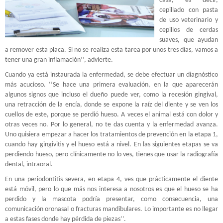
casa, es decir,
cepillado con pasta
de uso veterinario y
cepillos de cerdas
suaves, que ayudan
a remover esta placa. Si no se realiza esta tarea por unos tres días, vamos a
tener una gran inflamación’’, advierte.
Cuando ya está instaurada la enfermedad, se debe efectuar un diagnóstico
más acucioso. ‘’Se hace una primera evaluación, en la que aparecerán
algunos signos que incluso el dueño puede ver, como la recesión gingival,
una retracción de la encía, donde se expone la raíz del diente y se ven los
cuellos de este, porque se perdió hueso. A veces el animal está con dolor y
otras veces no. Por lo general, no te das cuenta y la enfermedad avanza.
Uno quisiera empezar a hacer los tratamientos de prevención en la etapa 1,
cuando hay gingivitis y el hueso está a nivel. En las siguientes etapas se va
perdiendo hueso, pero clínicamente no lo ves, tienes que usar la radiografía
dental, intraoral.
En una periodontitis severa, en etapa 4, ves que prácticamente el diente
está móvil, pero lo que más nos interesa a nosotros es que el hueso se ha
perdido y la mascota podría presentar, como consecuencia, una
comunicación oronasal o fracturas mandibulares. Lo importante es no llegar
a estas fases donde hay pérdida de piezas’’.