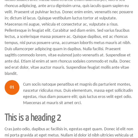
rhoncus adipiscing, ante arcu dignissim urna, quis iaculis quam sapien eu
velit. Praesent ut pulvinar lectus. Donec enim enim, venenatis nec posuere
in; dictum id lacus. Quisque vestibulum luctus tortor at vulputate.
Maecenas mi augue, vehicula et consectetur ac, vulputate a risus.
Pellentesque in feugiat elit. Curabitur sed diam enim. Sed varius faucibus
lectus, a scelerisque massa posuere ac. Quisque dapibus, est ac rhoncus
tempus, nisl purus posuere urna, accumsan lobortis metus mauris at nibh.
Duis ullamcorper adipiscing quam in dapibus. Nulla facilisi. Praesent
sagittis commodo lorem, vitae euismod justo venenatis at. Suspendisse et
ante dui. Etiam id enim at sem rhoncus sodales commodo et nulla. Donec
sed erat dolor, vitae auctor mauris. Suspendisse feugiat mollis ante vitae
blandit.
Cum sociis natoque penatibus et magnis dis parturient montes,
01
nascetur ridiculus mus. Duis elementum, massa eget sollicitudin
egestas, risus diam posuere elit; quis luctus eros velit eget odio.
Maecenas at mauris sit amet orci.
This is a heading 2
Cras justo odio, dapibus ac facilisis in, egestas eget quam. Donec id elit non
mi porta gravida at eget metus. Nullam id dolor id nibh ultricies vehicula ut