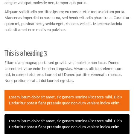
congue volutpat molestie nec, tempor quis purus.
Aliquam sollicitudin porttitor ipsum; eu consectetur metus dictum porta.
Maecenas imperdiet ornare urna, sed hendrerit odio pharetra a. Curabitur
quam mi, pulvinar nec gravida eget, rhoncus vel elit. Maecenas lacinia
nulla sit amet eros mollis eu pulvinar.
This is a heading 3
Etiam diam magna; porta sed gravida vel, molestie non lacus. Donec
laoreet est vitae enim hendrerit egestas. Vivamus ultricies elementum
nisl, in consectetur eros laoreet ut! Donec porttitor venenatis rhoncus.
Nunc pretium erat at dui laoreet egestas.
Lorem ipsum dolor sit amet, sic genero nomine Piscatore mihi. Dicis
Deducitur potest flens praemio quod non dum veniens indica enim.
Lorem ipsum dolor sit amet, sic genero nomine Piscatore mihi. Dicis
Deducitur potest flens praemio quod non dum veniens indica enim.