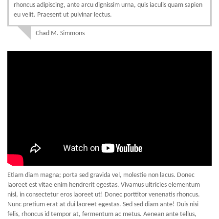
rhoncus adipiscing, ante arcu dignissim urna, quis iaculis quam sapien
eu velit. Praesent ut pulvinar lectus.
Chad M. Simmons
Etiam diam magna; porta sed gravida vel, molestie non lacus. Donec
laoreet est vitae enim hendrerit egestas. Vivamus ultricies elementum
nisl, in consectetur eros laoreet ut! Donec porttitor venenatis rhoncus.
Nunc pretium erat at dui laoreet egestas. Sed sed diam ante! Duis nisi
felis, rhoncus id tempor at, fermentum ac metus. Aenean ante tellus,