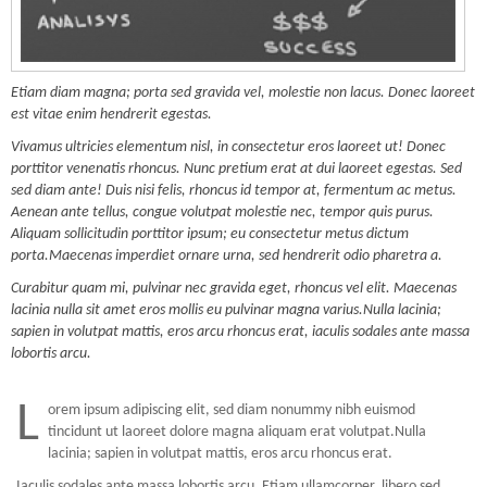
Etiam diam magna; porta sed gravida vel, molestie non lacus. Donec laoreet
est vitae enim hendrerit egestas.
Vivamus ultricies elementum nisl, in consectetur eros laoreet ut! Donec
porttitor venenatis rhoncus. Nunc pretium erat at dui laoreet egestas. Sed
sed diam ante! Duis nisi felis, rhoncus id tempor at, fermentum ac metus.
Aenean ante tellus, congue volutpat molestie nec, tempor quis purus.
Aliquam sollicitudin porttitor ipsum; eu consectetur metus dictum
porta.Maecenas imperdiet ornare urna, sed hendrerit odio pharetra a.
Curabitur quam mi, pulvinar nec gravida eget, rhoncus vel elit. Maecenas
lacinia nulla sit amet eros mollis eu pulvinar magna varius.Nulla lacinia;
sapien in volutpat mattis, eros arcu rhoncus erat, iaculis sodales ante massa
lobortis arcu.
L
orem ipsum adipiscing elit, sed diam nonummy nibh euismod
tincidunt ut laoreet dolore magna aliquam erat volutpat.Nulla
lacinia; sapien in volutpat mattis, eros arcu rhoncus erat.
Iaculis sodales ante massa lobortis arcu. Etiam ullamcorper, libero sed