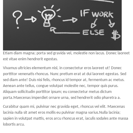
Etiam diam magna; porta sed gravida vel, molestie non lacus. Donec laoreet
est vitae enim hendrerit egestas.
Vivamus ultricies elementum nisl, in consectetur eros laoreet ut! Donec
porttitor venenatis rhoncus. Nunc pretium erat at dui laoreet egestas. Sed
sed diam ante! Duis nisi felis, rhoncus id tempor at, fermentum ac metus.
Aenean ante tellus, congue volutpat molestie nec, tempor quis purus.
Aliquam sollicitudin porttitor ipsum; eu consectetur metus dictum
porta.Maecenas imperdiet ornare urna, sed hendrerit odio pharetra a.
Curabitur quam mi, pulvinar nec gravida eget, rhoncus vel elit. Maecenas
lacinia nulla sit amet eros mollis eu pulvinar magna varius.Nulla lacinia;
sapien in volutpat mattis, eros arcu rhoncus erat, iaculis sodales ante massa
lobortis arcu.