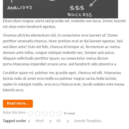
Etiam diam magna; porta sed gravida vel, molestie non lacus. Donec laoreet
est vitae enim hendrerit egestas.
Vivamus ultricies elementum nisl, in consectetur eros laoreet ut! Donec
porttitor venenatis rhoncus. Nunc pretium erat at dui laoreet egestas. Sed
sed diam ante! Duis nisi felis, rhoncus id tempor at, fermentum ac metus.
Aenean ante tellus, congue volutpat molestie nec, tempor quis purus.
Aliquam sollicitudin porttitor ipsum; eu consectetur metus dictum
porta.Maecenas imperdiet ornare urna, sed hendrerit odio pharetra a.
Curabitur quam mi, pulvinar nec gravida eget, rhoncus vel elit. Maecenas
lacinia nulla sit amet eros mollis eu pulvinar magna varius.Nulla lacinia;
sapien in volutpat mattis, eros arcu rhoncus erat, iaculis sodales ante massa
lobortis arcu.
Read more...
Rate this item
(0 votes)
Tagged under
Html
K2
Joomla Template