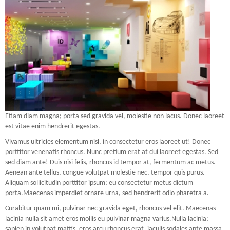
Etiam diam magna; porta sed gravida vel, molestie non lacus. Donec laoreet
est vitae enim hendrerit egestas.
Vivamus ultricies elementum nisl, in consectetur eros laoreet ut! Donec
porttitor venenatis rhoncus. Nunc pretium erat at dui laoreet egestas. Sed
sed diam ante! Duis nisi felis, rhoncus id tempor at, fermentum ac metus.
Aenean ante tellus, congue volutpat molestie nec, tempor quis purus.
Aliquam sollicitudin porttitor ipsum; eu consectetur metus dictum
porta.Maecenas imperdiet ornare urna, sed hendrerit odio pharetra a.
Curabitur quam mi, pulvinar nec gravida eget, rhoncus vel elit. Maecenas
lacinia nulla sit amet eros mollis eu pulvinar magna varius.Nulla lacinia;
sapien in volutpat mattis, eros arcu rhoncus erat, iaculis sodales ante massa