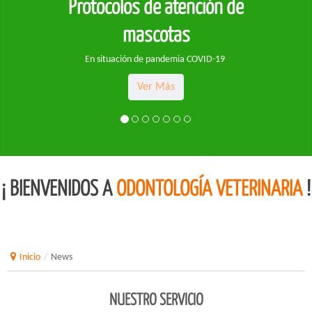
Protocolos de atención de
mascotas
En situación de pandemia COVID-19
Ver Más
¡ BIENVENIDOS A
ODONTOLOGÍA VETERINARIA
!
Inicio
/
News
NUESTRO SERVICIO