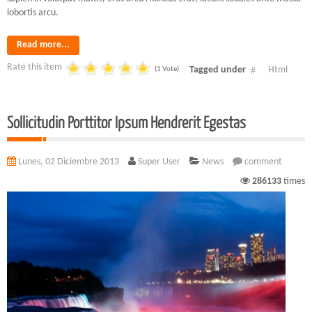
lobortis arcu.
Read more...
Rate this item
Tagged under
Html
(1 Vote)
Sollicitudin Porttitor Ipsum Hendrerit Egestas
Lunes, 02 Diciembre 2013
Super User
News
comment
286133
times