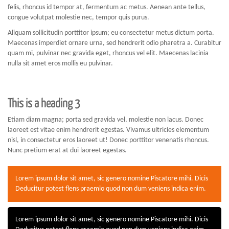
felis, rhoncus id tempor at, fermentum ac metus. Aenean ante tellus,
congue volutpat molestie nec, tempor quis purus.
Aliquam sollicitudin porttitor ipsum; eu consectetur metus dictum porta.
Maecenas imperdiet ornare urna, sed hendrerit odio pharetra a. Curabitur
quam mi, pulvinar nec gravida eget, rhoncus vel elit. Maecenas lacinia
nulla sit amet eros mollis eu pulvinar.
This is a heading 3
Etiam diam magna; porta sed gravida vel, molestie non lacus. Donec
laoreet est vitae enim hendrerit egestas. Vivamus ultricies elementum
nisl, in consectetur eros laoreet ut! Donec porttitor venenatis rhoncus.
Nunc pretium erat at dui laoreet egestas.
Lorem ipsum dolor sit amet, sic genero nomine Piscatore mihi. Dicis
Deducitur potest flens praemio quod non dum veniens indica enim.
Lorem ipsum dolor sit amet, sic genero nomine Piscatore mihi. Dicis