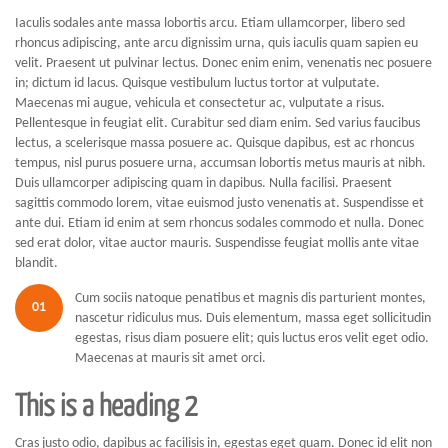
Iaculis sodales ante massa lobortis arcu. Etiam ullamcorper, libero sed
rhoncus adipiscing, ante arcu dignissim urna, quis iaculis quam sapien eu
velit. Praesent ut pulvinar lectus. Donec enim enim, venenatis nec posuere
in; dictum id lacus. Quisque vestibulum luctus tortor at vulputate.
Maecenas mi augue, vehicula et consectetur ac, vulputate a risus.
Pellentesque in feugiat elit. Curabitur sed diam enim. Sed varius faucibus
lectus, a scelerisque massa posuere ac. Quisque dapibus, est ac rhoncus
tempus, nisl purus posuere urna, accumsan lobortis metus mauris at nibh.
Duis ullamcorper adipiscing quam in dapibus. Nulla facilisi. Praesent
sagittis commodo lorem, vitae euismod justo venenatis at. Suspendisse et
ante dui. Etiam id enim at sem rhoncus sodales commodo et nulla. Donec
sed erat dolor, vitae auctor mauris. Suspendisse feugiat mollis ante vitae
blandit.
Cum sociis natoque penatibus et magnis dis parturient montes,
01
nascetur ridiculus mus. Duis elementum, massa eget sollicitudin
egestas, risus diam posuere elit; quis luctus eros velit eget odio.
Maecenas at mauris sit amet orci.
This is a heading 2
Cras justo odio, dapibus ac facilisis in, egestas eget quam. Donec id elit non