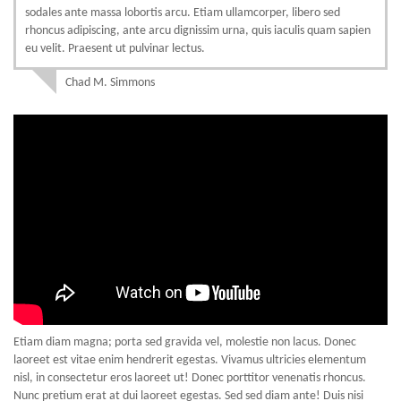
sodales ante massa lobortis arcu. Etiam ullamcorper, libero sed
rhoncus adipiscing, ante arcu dignissim urna, quis iaculis quam sapien
eu velit. Praesent ut pulvinar lectus.
Chad M. Simmons
Etiam diam magna; porta sed gravida vel, molestie non lacus. Donec
laoreet est vitae enim hendrerit egestas. Vivamus ultricies elementum
nisl, in consectetur eros laoreet ut! Donec porttitor venenatis rhoncus.
Nunc pretium erat at dui laoreet egestas. Sed sed diam ante! Duis nisi