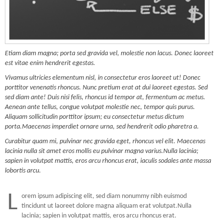
Etiam diam magna; porta sed gravida vel, molestie non lacus. Donec laoreet
est vitae enim hendrerit egestas.
Vivamus ultricies elementum nisl, in consectetur eros laoreet ut! Donec
porttitor venenatis rhoncus. Nunc pretium erat at dui laoreet egestas. Sed
sed diam ante! Duis nisi felis, rhoncus id tempor at, fermentum ac metus.
Aenean ante tellus, congue volutpat molestie nec, tempor quis purus.
Aliquam sollicitudin porttitor ipsum; eu consectetur metus dictum
porta.Maecenas imperdiet ornare urna, sed hendrerit odio pharetra a.
Curabitur quam mi, pulvinar nec gravida eget, rhoncus vel elit. Maecenas
lacinia nulla sit amet eros mollis eu pulvinar magna varius.Nulla lacinia;
sapien in volutpat mattis, eros arcu rhoncus erat, iaculis sodales ante massa
lobortis arcu.
L
orem ipsum adipiscing elit, sed diam nonummy nibh euismod
tincidunt ut laoreet dolore magna aliquam erat volutpat.Nulla
lacinia; sapien in volutpat mattis, eros arcu rhoncus erat.