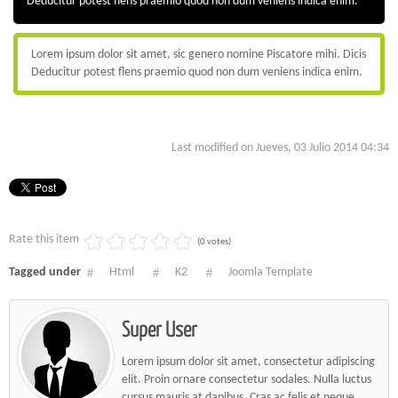
Deducitur potest flens praemio quod non dum veniens indica enim.
Lorem ipsum dolor sit amet, sic genero nomine Piscatore mihi. Dicis
Deducitur potest flens praemio quod non dum veniens indica enim.
Last modified on Jueves, 03 Julio 2014 04:34
Rate this item
(0 votes)
Tagged under
Html
K2
Joomla Template
Super User
Lorem ipsum dolor sit amet, consectetur adipiscing
elit. Proin ornare consectetur sodales. Nulla luctus
cursus mauris at dapibus. Cras ac felis et neque